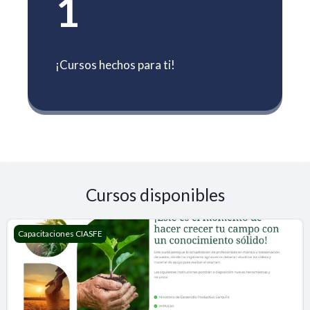
1
¡Cursos hechos para ti!
Cursos disponibles
PLANIFICACIÓN DEL MANEJO Y CONSERVACIÓN DE SUELOS
Capacitaciones CIASFE